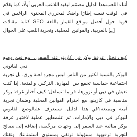
أثناء اللعب.هذا الدليل مصمّم ليفيد اللاعب العربي أولًا، كما يقدّم
في الوقت نفسه إطارًا واضحًا لمحرري المحتوى الراغبين في
كتابة مقالات SEO قوية حول أفضل مواقع القمار باللغة
]
...
العربية، والقوانين المحلية، وتجربة اللعب على الجوال، [
كيف تختار غرفة بوكر في كازينو عند السفر… مع فهم وضع
دبي القانوني
البوكر بالنسبة لكثير من الناس ليس مجرد لعبة ورق، بل تجربة
اجتماعية حماسية تجمع بين المهارة، التركيز، والمتعة. إذا كنت
تعيش في دبي أو تزورها، فربما تتساءل: كيف أختار غرفة بوكر
مناسبة في كازينو، مع احترام القوانين المحلية وضمان تجربة
آمنة وممتعة؟في هذا الدليل، ستتعرف علىالوضع القانوني
للبوكر في دبي والإمارات، ثم علىمعايير عملية لاختيار غرفة
بوكر مثالية عند السفر إلى وجهات مرخّصة، إضافة إلى نصائح
لتجربة ترفيهية مسؤولة ترتقي بمستوى استمتاعك وثقتك